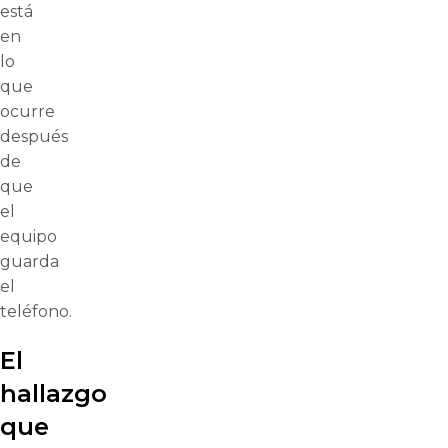
está
en
lo
que
ocurre
después
de
que
el
equipo
guarda
el
teléfono.
El
hallazgo
que