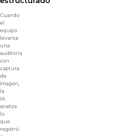
estructurado
Cuando
el
equipo
levanta
una
auditoría
con
captura
de
imagen,
la
IA
analiza
lo
que
registró: