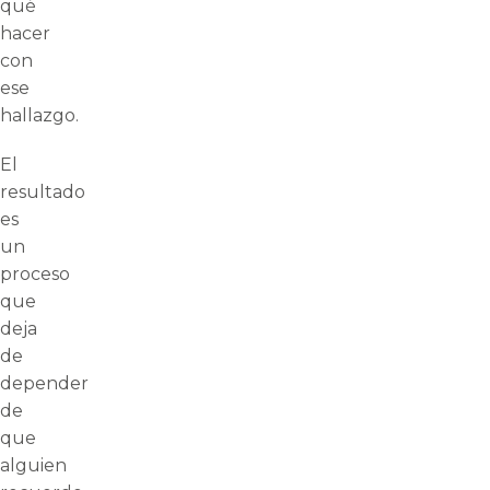
qué
hacer
con
ese
hallazgo.
El
resultado
es
un
proceso
que
deja
de
depender
de
que
alguien