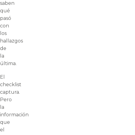
saben
qué
pasó
con
los
hallazgos
de
la
última.
El
checklist
captura.
Pero
la
información
que
el