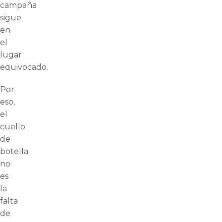
campaña
sigue
en
el
lugar
equivocado.
Por
eso,
el
cuello
de
botella
no
es
la
falta
de