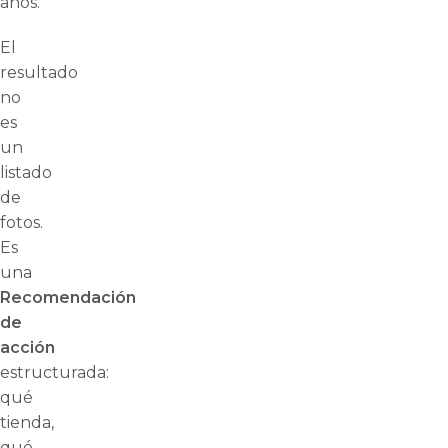
años.
El
resultado
no
es
un
listado
de
fotos.
Es
una
Recomendación
de
acción
estructurada:
qué
tienda,
qué