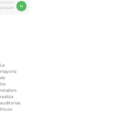
1x
00
/
04:37
La
mayoría
de
los
retailers
realiza
auditorías.
Pocos