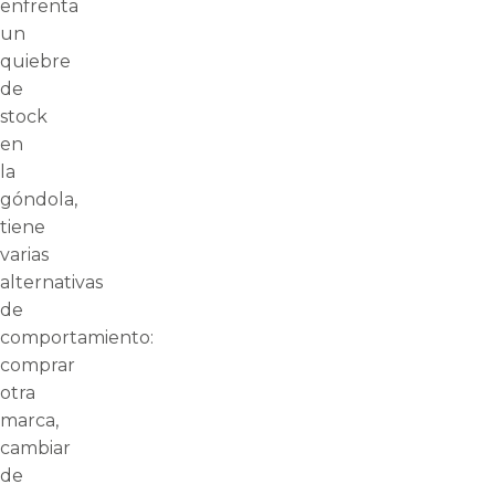
enfrenta
un
quiebre
de
stock
en
la
góndola,
tiene
varias
alternativas
de
comportamiento:
comprar
otra
marca,
cambiar
de