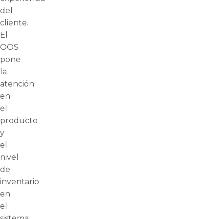
del
cliente.
El
OOS
pone
la
atención
en
el
producto
y
el
nivel
de
inventario
en
el
sistema.