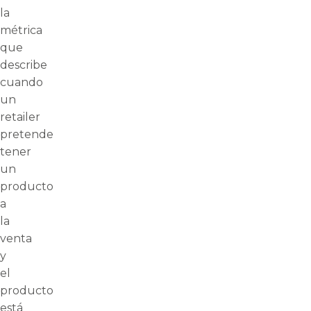
la
métrica
que
describe
cuando
un
retailer
pretende
tener
un
producto
a
la
venta
y
el
producto
está