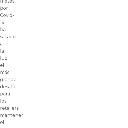
meses
por
Covid-
19
ha
sacado
a
la
luz
el
más
grande
desafío
para
los
retailers:
mantener
el