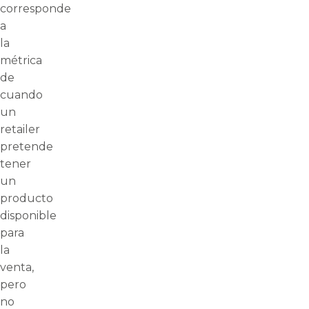
corresponde
a
la
métrica
de
cuando
un
retailer
pretende
tener
un
producto
disponible
para
la
venta,
pero
no