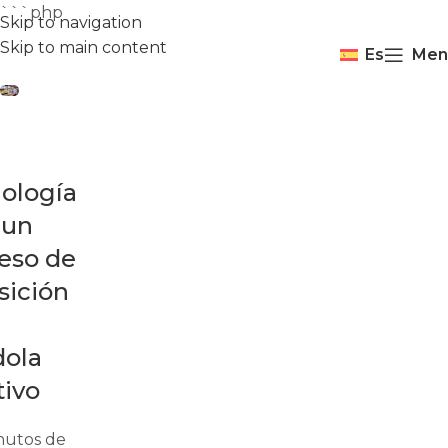
```php
Skip to navigation
Skip to main content
Es
Men
ología
 un
eso de
sición
ola
tivo
nutos de