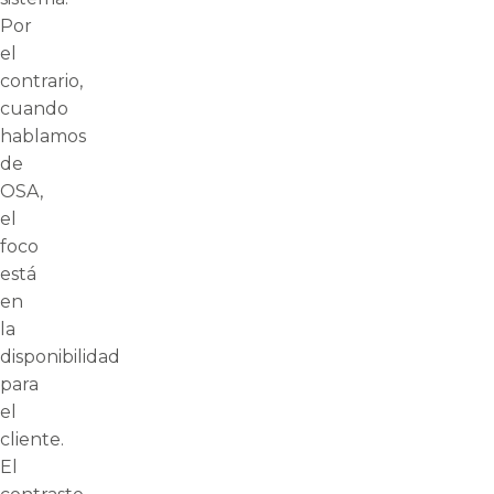
Por
el
contrario,
cuando
hablamos
de
OSA,
el
foco
está
en
la
disponibilidad
para
el
cliente.
El