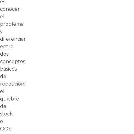
es
conocer
el
problema
y
diferenciar
entre
dos
conceptos
básicos
de
reposición:
el
quiebre
de
stock
o
OOS