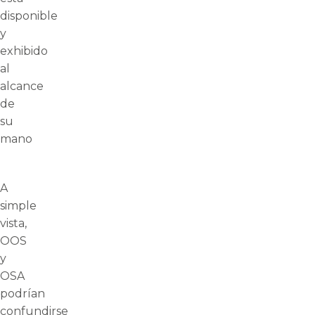
disponible
y
exhibido
al
alcance
de
su
mano
A
simple
vista,
OOS
y
OSA
podrían
confundirse