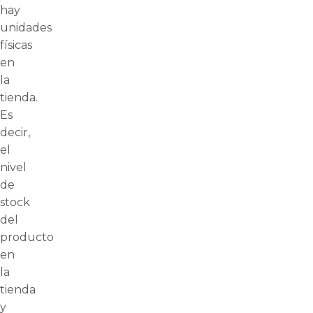
hay
unidades
físicas
en
la
tienda.
Es
decir,
el
nivel
de
stock
del
producto
en
la
tienda
y