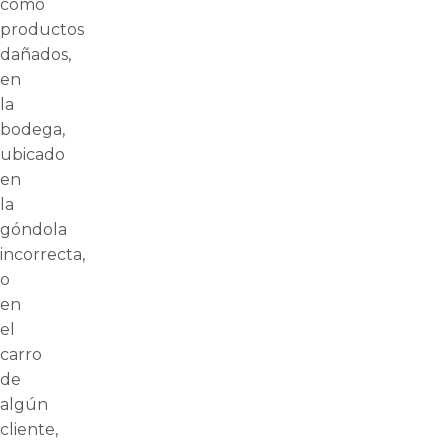
como
productos
dañados,
en
la
bodega,
ubicado
en
la
góndola
incorrecta,
o
en
el
carro
de
algún
cliente,