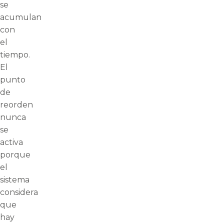
se
acumulan
con
el
tiempo.
El
punto
de
reorden
nunca
se
activa
porque
el
sistema
considera
que
hay