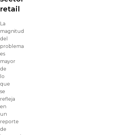
retail
La
magnitud
del
problema
es
mayor
de
lo
que
se
refleja
en
un
reporte
de