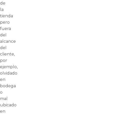
de
la
tienda
pero
fuera
del
alcance
del
cliente,
por
ejemplo,
olvidado
en
bodega
o
mal
ubicado
en