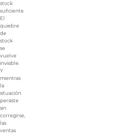
stock
suficiente.
El
quiebre
de
stock
se
vuelve
invisible.
Y
mientras
la
situación
persiste
sin
corregirse,
las
ventas