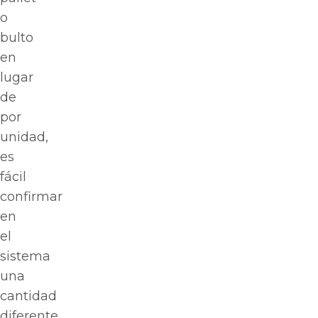
o
bulto
en
lugar
de
por
unidad,
es
fácil
confirmar
en
el
sistema
una
cantidad
diferente