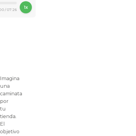
1x
00
/
07:26
Imagina
una
caminata
por
tu
tienda.
El
objetivo