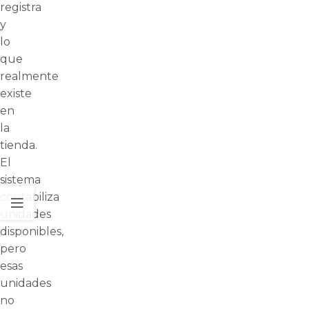
registra
y
lo
que
realmente
existe
en
la
tienda.
El
sistema
contabiliza
unidades
disponibles,
pero
esas
unidades
no