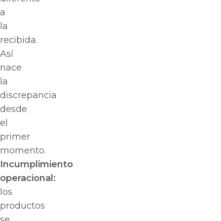
a
la
recibida.
Así
nace
la
discrepancia
desde
el
primer
momento.
Incumplimiento
operacional:
los
productos
se