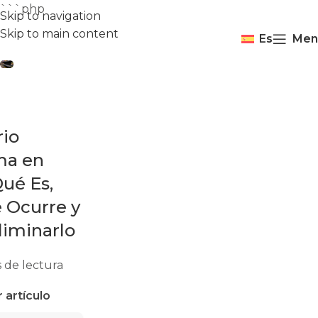
```php
Skip to navigation
Skip to main content
Es
Men
rio
ma en
Qué Es,
 Ocurre y
iminarlo
 de lectura
 artículo