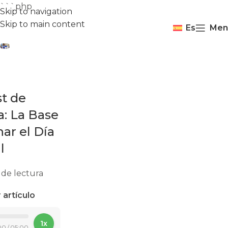
```php
Skip to navigation
Skip to main content
Es
Men
st de
a: La Base
ar el Día
l
de lectura
 artículo
1x
00
/
05:00