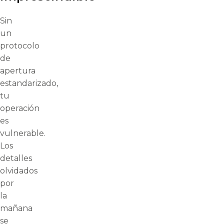
Sin
un
protocolo
de
apertura
estandarizado,
tu
operación
es
vulnerable.
Los
detalles
olvidados
por
la
mañana
se