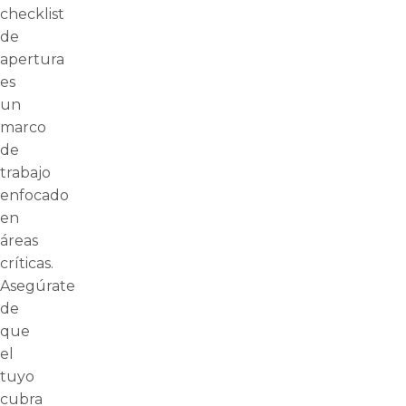
checklist
de
apertura
es
un
marco
de
trabajo
enfocado
en
áreas
críticas.
Asegúrate
de
que
el
tuyo
cubra