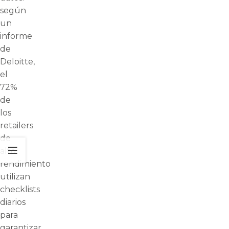
según
un
informe
de
Deloitte,
el
72%
de
los
retailers
de
alto
rendimiento
utilizan
checklists
diarios
para
garantizar