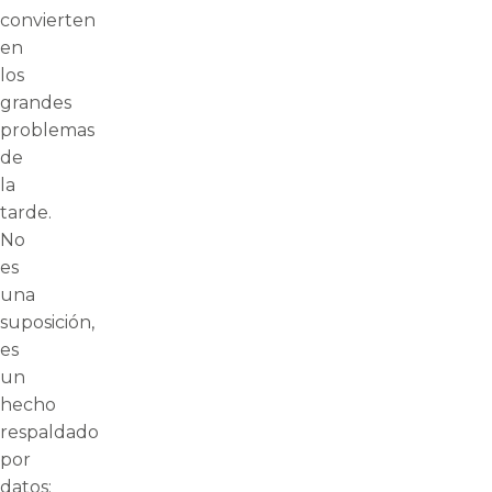
convierten
en
los
grandes
problemas
de
la
tarde.
No
es
una
suposición,
es
un
hecho
respaldado
por
datos: